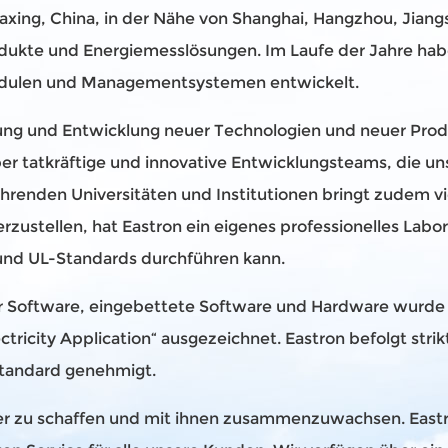
 Jiaxing, China, in der Nähe von Shanghai, Hangzhou, Jiang
produkte und Energiemesslösungen. Im Laufe der Jahre ha
dulen und Managementsystemen entwickelt.
rschung und Entwicklung neuer Technologien und neuer Pr
über tatkräftige und innovative Entwicklungsteams, die 
renden Universitäten und Institutionen bringt zudem vi
erzustellen, hat Eastron ein eigenes professionelles Labo
nd UL-Standards durchführen kann.
für Software, eingebettete Software und Hardware wurd
ctricity Application“ ausgezeichnet. Eastron befolgt st
Standard genehmigt.
tner zu schaffen und mit ihnen zusammenzuwachsen. Eastr