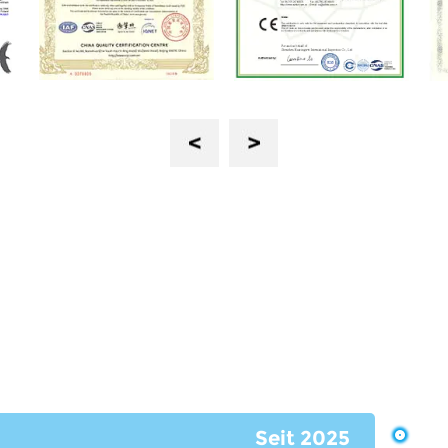
Previous
Next
Meilensteine
Authentisch und zuverl
Qualität sticht von selb
Seit 2025