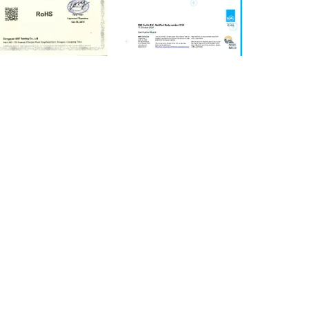
ässig
st hervor.