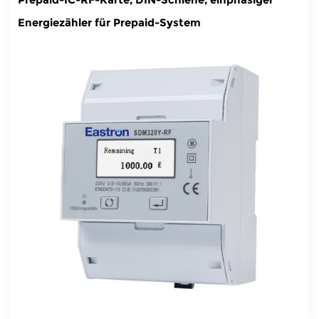
e
Energiezähler für Prepaid-System
ähler
Zähler
ezähler
iezähler