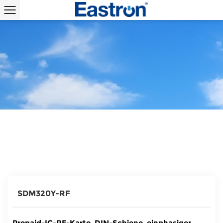
CATEGORIES
SDM320Y-RF
Prepaid-IC-RF-Karte, DIN-Schiene, einphasiger