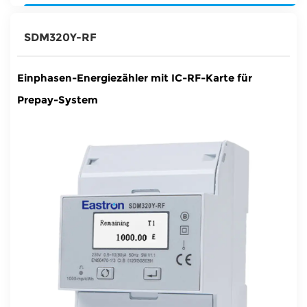
ät
SDM320Y-RF
Einphasen-Energiezähler mit IC-RF-Karte für
Prepay-System
r
sator