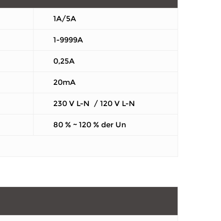
1A/5A
1-9999A
0,25A
20mA
230 V L-N / 120 V L-N
80 % ~ 120 % der Un