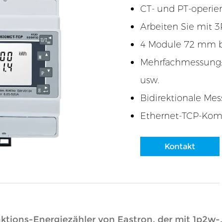
CT- und PT-operier
Arbeiten Sie mit
4 Module 72 mm b
Mehrfachmessung: k
usw.
Bidirektionale Me
Ethernet-TCP-Kom
Kontakt
ktions-Energiezähler von Eastron, der mit 1p2w