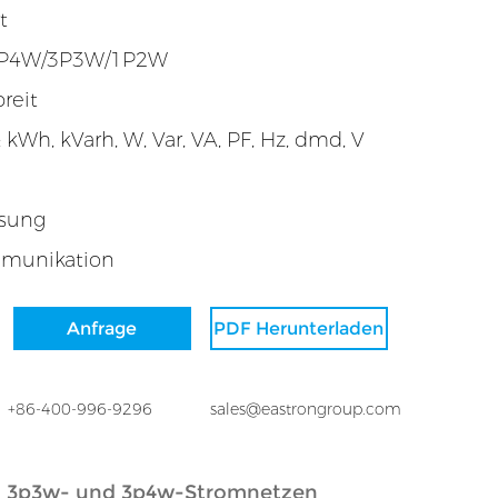
t
 3P4W/3P3W/1P2W
reit
Wh, kVarh, W, Var, VA, PF, Hz, dmd, V
ssung
munikation
Anfrage
PDF Herunterladen
+86-400-996-9296
sales@eastrongroup.com
-, 3p3w- und 3p4w-Stromnetzen