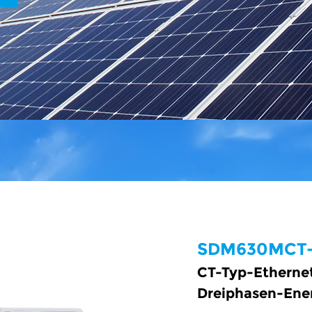
SDM630MCT
CT-Typ-Etherne
Dreiphasen-Ener