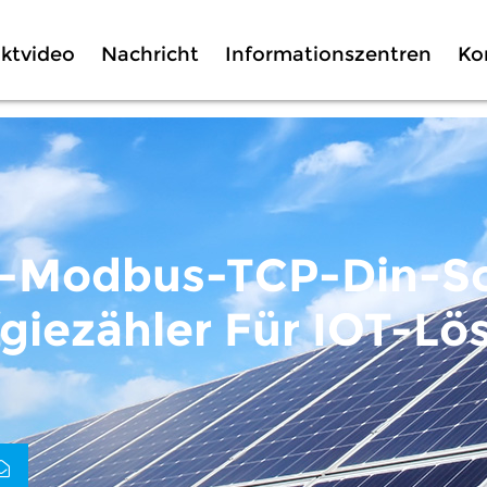
ktvideo
Nachricht
Informationszentren
Ko
t-Modbus-TCP-Din-S
giezähler Für IOT-L