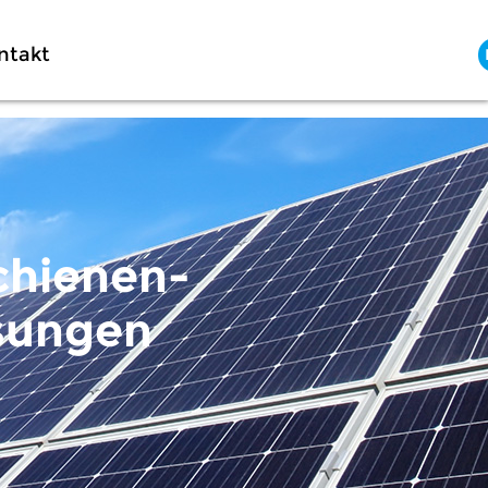
ntakt
chienen-
ösungen