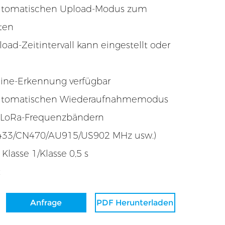
automatischen Upload-Modus zum
ten
ad-Zeitintervall kann eingestellt oder
line-Erkennung verfügbar
automatischen Wiederaufnahmemodus
 LoRa-Frequenzbändern
433/CN470/AU915/US902 MHz usw.)
Klasse 1/Klasse 0,5 s
t
Anfrage
PDF Herunterladen