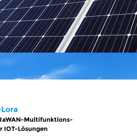
Lora
oRaWAN-Multifunktions-
ür IOT-Lösungen