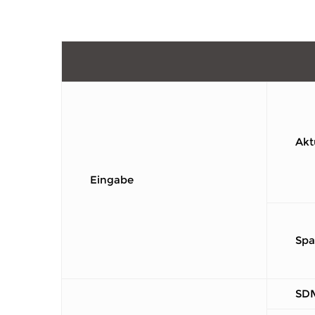
Akt
Eingabe
Sp
SD