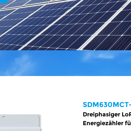
SDM630MCT-
Dreiphasiger L
Energiezähler f