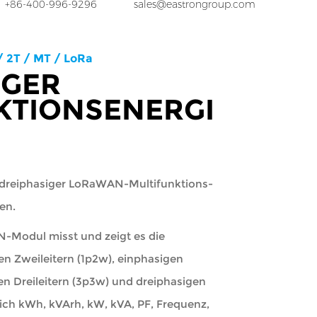
+86-400-996-9296
sales@eastrongroup.com
 2T / MT / LoRa
IGER
KTIONSENERGI
 dreiphasiger LoRaWAN-Multifunktions-
en.
N-Modul misst und zeigt es die
n Zweileitern (1p2w), einphasigen
gen Dreileitern (3p3w) und dreiphasigen
ßlich kWh, kVArh, kW, kVA, PF, Frequenz,