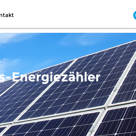
ntakt
s-Energiezähler