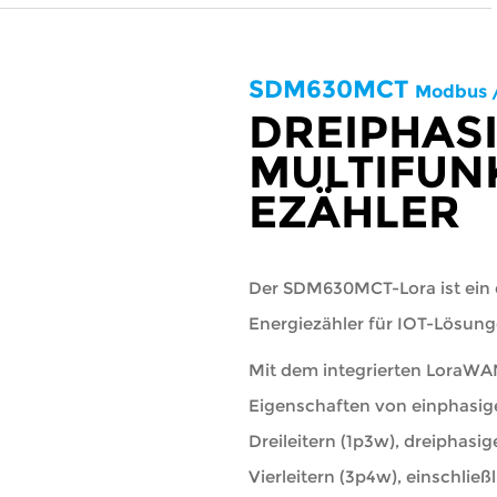
SDM630MCT
Modbus /
DREIPHAS
MULTIFUN
EZÄHLER
Der SDM630MCT-Lora ist ein
Energiezähler für IOT-Lösung
Mit dem integrierten LoraWA
Eigenschaften von einphasige
Dreileitern (1p3w), dreiphasi
Vierleitern (3p4w), einschlie