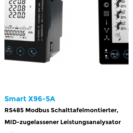
e
ähler
Zähler
ezähler
Smart X96-5A
RS485 Modbus Schalttafelmontierter,
iezähler
MID-zugelassener Leistungsanalysator