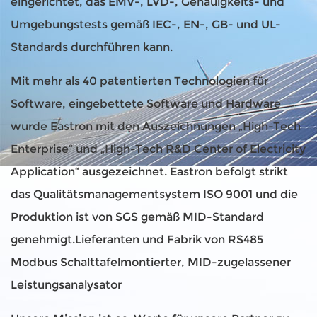
eingerichtet, das EMV-, LVD-, Genauigkeits- und
Umgebungstests gemäß IEC-, EN-, GB- und UL-
Standards durchführen kann.
Mit mehr als 40 patentierten Technologien für
Software, eingebettete Software und Hardware
wurde Eastron mit den Auszeichnungen „High-Tech
Enterprise“ und „High-Tech R&D Center of Electricity
Application“ ausgezeichnet. Eastron befolgt strikt
das Qualitätsmanagementsystem ISO 9001 und die
Produktion ist von SGS gemäß MID-Standard
genehmigt.
Lieferanten und Fabrik von RS485
Modbus Schalttafelmontierter, MID-zugelassener
Leistungsanalysator