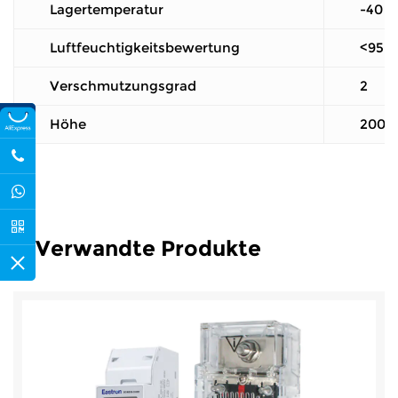
Lagertemperatur
-40 b
Luftfeuchtigkeitsbewertung
<95 %
Verschmutzungsgrad
2
Höhe
2000 
Verwandte Produkte