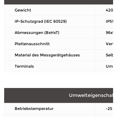
Gewicht
420g
IP-Schutzgrad (IEC 60529)
IP51-
Abmessungen (BxHxT)
96x9
Plattenausschnitt
Verti
Material des Messgerätgehäuses
Selbs
Terminals
Umma
Umwelteigenschaft
Betriebstemperatur
-25 b