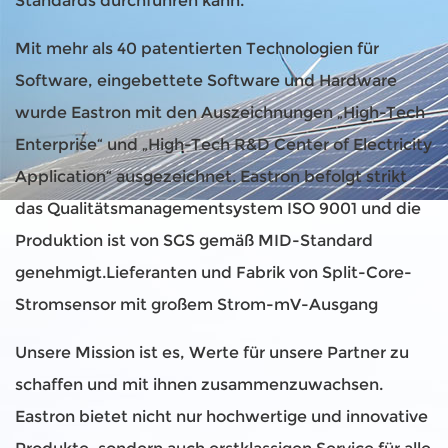
Standards durchführen kann.
Mit mehr als 40 patentierten Technologien für
Software, eingebettete Software und Hardware
wurde Eastron mit den Auszeichnungen „High-Tech
Enterprise“ und „High-Tech R&D Center of Electricity
Application“ ausgezeichnet. Eastron befolgt strikt
das Qualitätsmanagementsystem ISO 9001 und die
Produktion ist von SGS gemäß MID-Standard
genehmigt.
Lieferanten und Fabrik von Split-Core-
Stromsensor mit großem Strom-mV-Ausgang
Unsere Mission ist es, Werte für unsere Partner zu
schaffen und mit ihnen zusammenzuwachsen.
Eastron bietet nicht nur hochwertige und innovative