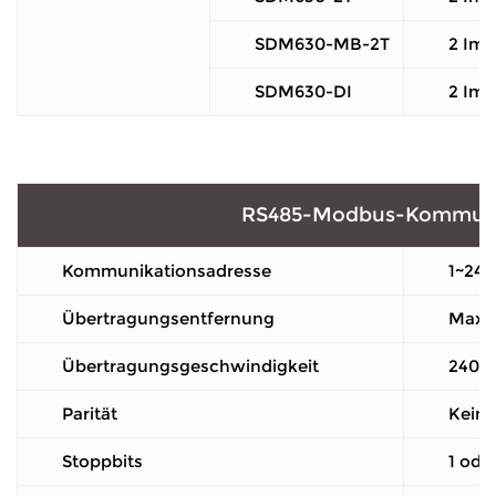
SDM630-MB-2T
2 Imp
SDM630-DI
2 Imp
RS485-Modbus-Kommuni
Kommunikationsadresse
1~247
Übertragungsentfernung
Maxi
Übertragungsgeschwindigkeit
2400 
Parität
Keine
Stoppbits
1 ode