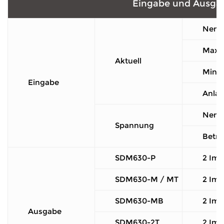
Eingabe und Ausga
Nenns
Maxim
Aktuell
Min. 
Eingabe
Anla
Nenn
Spannung
Betr
SDM630-P
2 Imp
SDM630-M / MT
2 Im
SDM630-MB
2 Im
Ausgabe
SDM630-2T
2 Imp