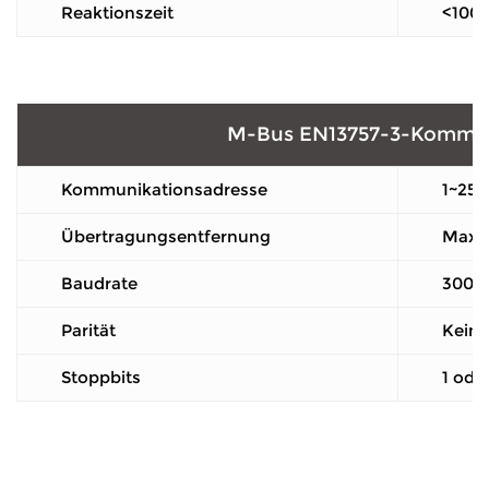
Reaktionszeit
<100
M-Bus EN13757-3-Kommun
Kommunikationsadresse
1~250
Übertragungsentfernung
Maxi
Baudrate
300 b
Parität
Keine
Stoppbits
1 ode